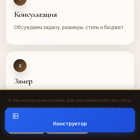
Консультация
Обсуждаем задачу, размеры, стиль и бюджет.
2
Замер
Выезжаем на объект, фиксируем все нюансы.
🍪 Мы используем cookies для улучшения работы сайта.
Продолжая использовать сайт, вы соглашаетесь с
политикой конфиденциальности
.
Конструктор
Принять
Отклонить
3